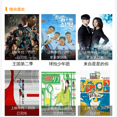
猜你喜欢
上映年代：2020
上映年代：2021
上映年代：2013
已完结
更新第16集
更新第21集
王国第二季
球拍少年团
来自星星的你
上映年代：2026
上映年代：2023
上映年代：2023
已完结
已完结
已完结