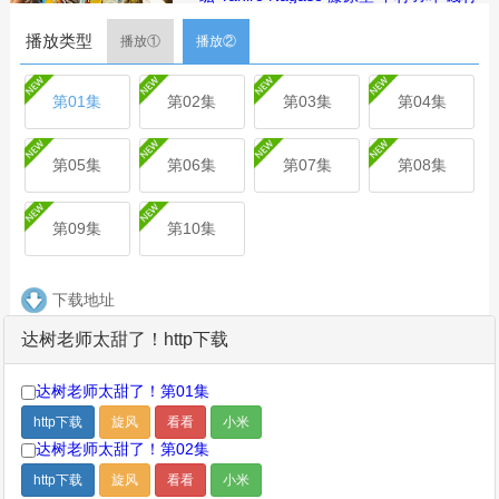
アメリ
中村羽叶
Nakamura
Ukyou
惺
播放类型
奏
磯村アメリ
Isomura
Ameri
花門俐
播放①
播放②
娃
加藤侑大
笹原妃栞
江口洋介
比嘉爱
未
藤本美贵
寺田心
濑户朝香
三游亭好
第01集
第02集
第03集
第04集
乐
简介：在拒学小中学生人数持续攀升的
当下，故事以为无法上学的孩子提供归
第05集
第06集
第07集
第08集
属的“自由学校”为舞台展开。浮田达树
（町田启太 饰）是这里的工作人员，他
第09集
第10集
奉行“只做开心的事”，带着孩子们画画、
玩游戏、自在相处，被同事青峰雫（松
本穗香 饰）质疑“过分温柔、过于纵
容”。曾是中学教师的雫坚持规则与秩
下载地址
序，与达树在教育理念上屡屡碰撞。然
达树老师太甜了！http下载
而，在陪伴孩子们面对伤痛与迷惘的过
程中，达树隐藏的挣扎与他选择温柔的
达树老师太甜了！第01集
理由逐渐浮现。两人在冲突与理解中，
重新思考“教育”与“陪伴”的真正意义。
http下载
旋风
看看
小米
达树老师太甜了！第02集
剧集
简介
评论
http下载
旋风
看看
小米