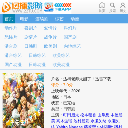
首页
搜索
历史
首页
电影
连续剧
综艺
动漫
动作片
喜剧片
爱情片
科幻片
恐怖片
剧情片
战争片
国产剧
港台剧
日韩剧
欧美剧
内地综艺
港台综艺
日韩综艺
欧美综艺
国产动漫
日韩动漫
欧美动漫
片名：达树老师太甜了！迅雷下载
评分：7.0分
上映年代：2026
地区：日本
状态：已完结
类型：日韩剧
主演：
町田启太
松本穗香
山岸想
本屋碧
美
高木波瑠
池村碧彩
永濑矢纮
永濑矢
纮
Yahiro
Nagase
藤原聖
中村羽叶
磯村