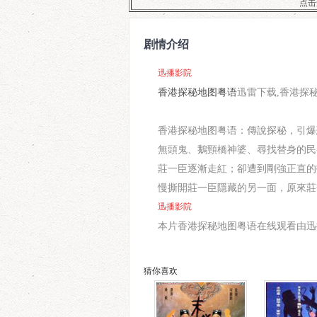
点击
剧情介绍
迅播影院
香港探秘地图粤语
迅雷下载,香港探
香港探秘地图粤语：傳說探秘，引爆
無頭鬼、鵝頸橋神婆、尋找替身的民
莊一臣逐漸走紅；卻遭到剛強正直的
慢撕開莊一臣隱藏的另一面，原來莊
迅播影院
本片香港探秘地图粤语在线观看由迅播影院(ht
猜你喜欢