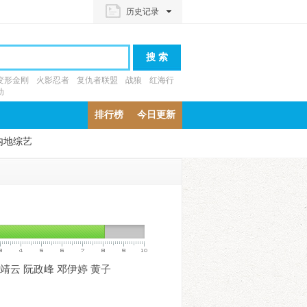
历史记录
变形金刚
火影忍者
复仇者联盟
战狼
红海行
动
排行榜
今日更新
内地综艺
靖云
阮政峰
邓伊婷
黄子