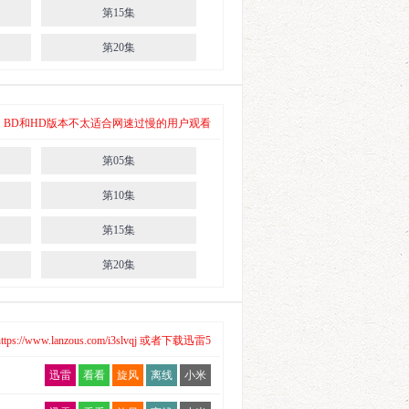
第15集
第20集
 其中，BD和HD版本不太适合网速过慢的用户观看
第05集
第10集
第15集
第20集
/www.lanzous.com/i3slvqj 或者下载迅雷5
迅雷
看看
旋风
离线
小米