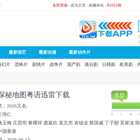
》
全部资源
-
设为主页
-
收藏本站
-
RSS订阅
最新综艺
最新动漫
最新动作片
科幻片
恐怖片
剧情片
战争片
国产剧
港台剧
日韩剧
欧美剧
探秘地图粤语迅雷下载
8.0
代：
2026
又名:
王伟仁
杨玉梅
庄思明
黎耀祥
龚嘉欣
袁文杰
袁镇业
蔡国威
丁子朗
莫家淦
陈
中国香港
期：
2026-06-13