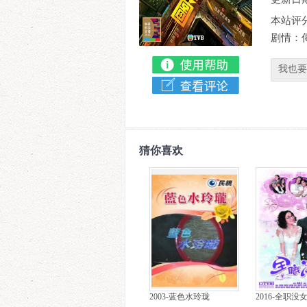
本站评
剧情：
我也要
猜你喜欢
2003-蓝色水玲珑
2016-全职没