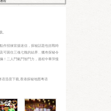
载教程
载。
點作招徠宣揚迷信，探秘話題包括戰時
，及可困住三魂七魄的結界…獵奇探秘令
倆！二人鬥氣鬥智鬥力，過程中畢萍慢
港探秘地图粤语迅雷下载,香港探秘地图粤语