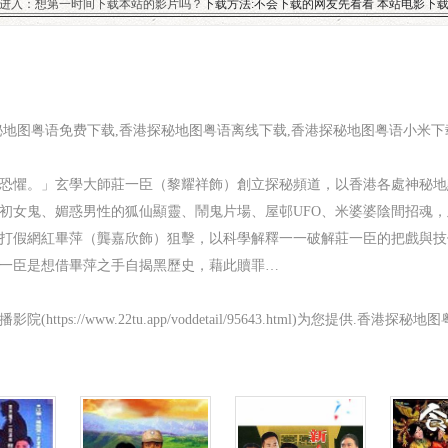
进入：想第一时间下载本站的影片吗？
下载方法:不会下载的网友先看看 本站电影下
秘地图粤语免费下载,香港探秘地图粤语离线下载,香港探秘地图粤语小米下
恐懼。」玄學大師莊一臣（黎耀祥飾）創立探秘頻道，以香港各處神秘地
初女鬼、媚惑男性的狐仙顯靈、鬧鬼片場、屋邨UFO、米婆婆陰間招魂
打假網紅畢萍（龔嘉欣飾）狙擊，以科學解釋一一破解莊一臣的把戲與技
一臣是想借畢萍之手自揭黑歷史，藉此贖罪…
tps://www.22tu.app/voddetail/95643.html)为您提供.香