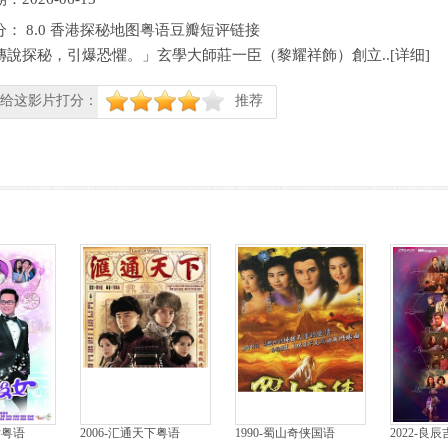
分：
8.0
香港探秘地图粤语豆瓣短评链接
傳說探秘，引爆恐懼。」玄學大師莊一臣（黎耀祥飾）創立..[
详细
]
给这影片打分：
推荐
很差
较差
还行
推荐
力荐
女粤语
2006-汇通天下粤语
1990-蜀山奇侠国语
2022-良