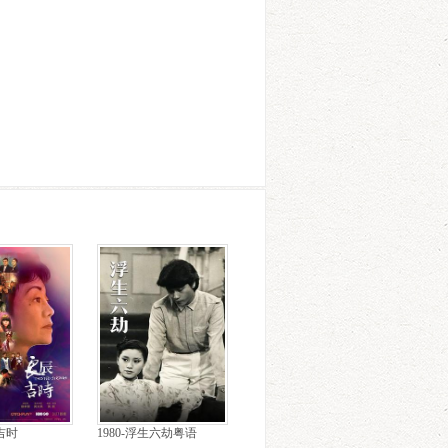
辰吉时
1980-浮生六劫粤语