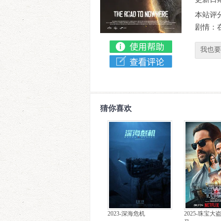
本站评
剧情：
我也要
猜你喜欢
2023-深海危机
2025-珠宝