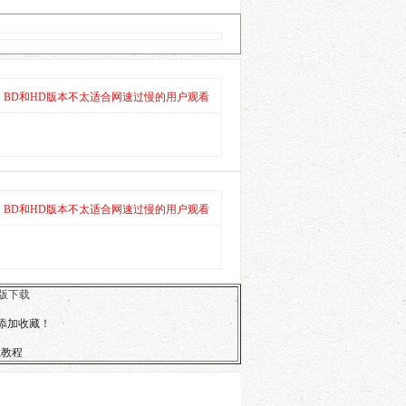
 其中，BD和HD版本不太适合网速过慢的用户观看
 其中，BD和HD版本不太适合网速过慢的用户观看
版下载
行添加收藏！
载教程