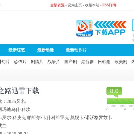
》
全部资源
-
设为主页
-
收藏本站
-
RSS订阅
最新综艺
最新动漫
最新动作片
科幻片
恐怖片
剧情片
战争片
国产剧
港台剧
日韩剧
欧美剧
之路迅雷下载
8.0
代：
2025
又名:
阿玛迪乌什·科坎
卡罗尔·科皮克
帕维尔·卡什科维亚克
莫妮卡·诺沃格罗兹卡
波兰
期：
2026-05-24