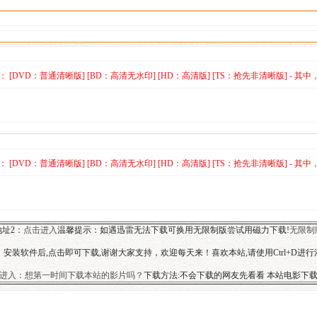
站
[DVD：普通清晰版] [BD：高清无水印] [HD：高清版] [TS：抢先非清晰版] -
[DVD：普通清晰版] [BD：高清无水印] [HD：高清版] [TS：抢先非清晰版] -
址2：
点击进入
温馨提示：如遇迅雷无法下载可换用无限制版尝试用磁力下载!
无限制
安装软件后,点击即可下载,谢谢大家支持，欢迎每天来！喜欢本站,请使用Ctrl+D进
进入：想第一时间下载本站的影片吗？
下载方法:不会下载的网友先看看 本站电影下