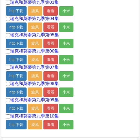
瑞克和莫蒂第九季第03集
http下载
旋风
看看
小米
瑞克和莫蒂第九季第04集
http下载
旋风
看看
小米
瑞克和莫蒂第九季第05集
http下载
旋风
看看
小米
瑞克和莫蒂第九季第06集
http下载
旋风
看看
小米
瑞克和莫蒂第九季第07集
http下载
旋风
看看
小米
瑞克和莫蒂第九季第08集
http下载
旋风
看看
小米
瑞克和莫蒂第九季第09集
http下载
旋风
看看
小米
瑞克和莫蒂第九季第10集
http下载
旋风
看看
小米