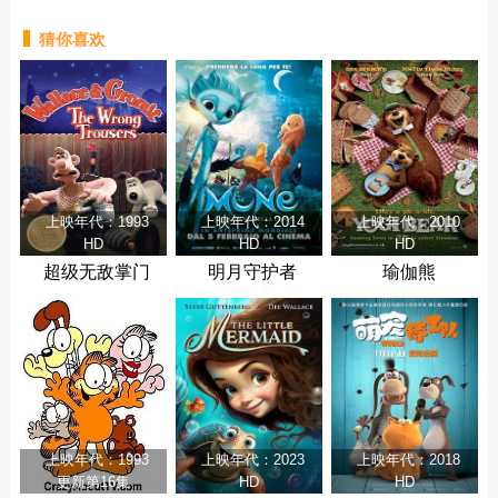
猜你喜欢
上映年代：1993
上映年代：2014
上映年代：2010
HD
HD
HD
超级无敌掌门
明月守护者
瑜伽熊
狗：引鹅入室
上映年代：1993
上映年代：2023
上映年代：2018
更新第16集
HD
HD