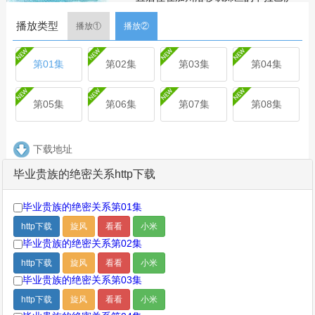
斯。如今，新一代明星即将在《卡拉巴
播放类型
萨斯机密》中加入他们的行列。 在
播放①
播放②
Netflix的全新真人秀剧集《卡拉巴萨斯机
密》中，镜头将跟随一群儿时好友、前
第01集
第02集
第03集
第04集
任和对手，他们在阔别四年后重返卡拉
巴萨斯的山坡豪宅。大学刚毕业，他们
又陷入了他们以为已经告别的纷扰之
第05集
第06集
第07集
第08集
中。随着旧情复燃，埋藏的矛盾再次浮
现，这些年轻人被迫在养育他们的小镇
上面对未竟的事业和不确定的未来。
下载地址
这群卡拉巴萨斯人分别于2020年和
毕业贵族的绝密关系http下载
2021年高中毕业，之后都前往这片魅力
四射的聚居地之外的大学就读。现在，
他们必须规划未来的人生，同时还要处
毕业贵族的绝密关系第01集
理那些仍然萦绕在家乡的记忆和人际关
http下载
旋风
看看
小米
系。
毕业贵族的绝密关系第02集
剧集
简介
评论
http下载
旋风
看看
小米
毕业贵族的绝密关系第03集
http下载
旋风
看看
小米