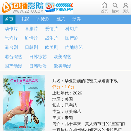
首页
搜索
历史
首页
电影
连续剧
综艺
动漫
动作片
喜剧片
爱情片
科幻片
恐怖片
剧情片
战争片
国产剧
港台剧
日韩剧
欧美剧
内地综艺
港台综艺
日韩综艺
欧美综艺
国产动漫
日韩动漫
欧美动漫
片名：毕业贵族的绝密关系迅雷下载
评分：1.0分
上映年代：2026
地区：美国
状态：已完结
类型：欧美综艺
主演：未知
简介：几十年来，真人秀节目的“皇室”们
一直居住在加州洛杉矶郊区的卡拉巴萨