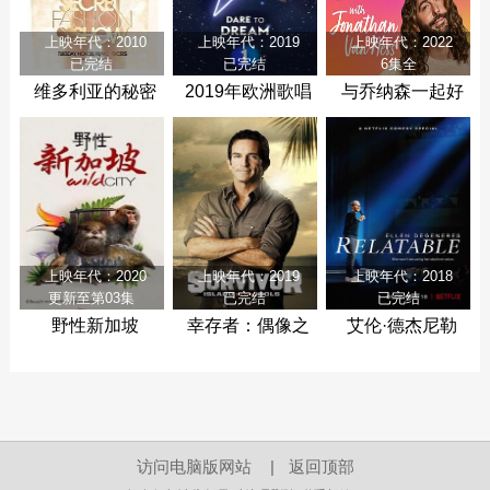
上映年代：2010
上映年代：2019
上映年代：2022
已完结
已完结
6集全
维多利亚的秘密
2019年欧洲歌唱
与乔纳森一起好
2010时装秀
大赛
奇
上映年代：2020
上映年代：2019
上映年代：2018
更新至第03集
已完结
已完结
野性新加坡
幸存者：偶像之
艾伦·德杰尼勒
岛第三十九季
斯：感同身受
访问电脑版网站
|
返回顶部