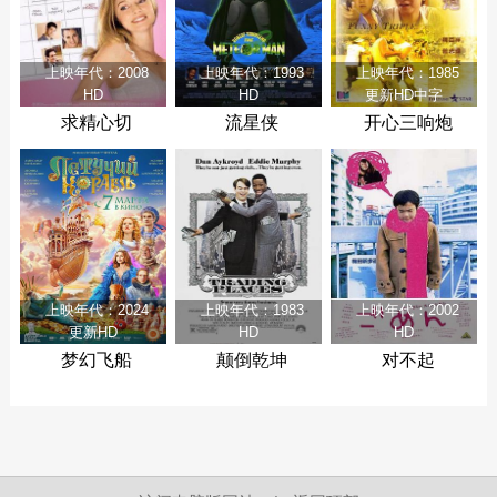
上映年代：2008
上映年代：1993
上映年代：1985
HD
HD
更新HD中字
求精心切
流星侠
开心三响炮
上映年代：2024
上映年代：1983
上映年代：2002
更新HD
HD
HD
梦幻飞船
颠倒乾坤
对不起