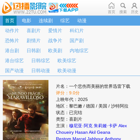
首页
搜索
历史
首页
电影
连续剧
综艺
动漫
动作片
喜剧片
爱情片
科幻片
恐怖片
剧情片
战争片
国产剧
港台剧
日韩剧
欧美剧
内地综艺
港台综艺
日韩综艺
欧美综艺
国产动漫
日韩动漫
欧美动漫
片名：一个悲伤而美丽的世界迅雷下载
评分：9.0分
上映年代：2025
地区：黎巴嫩 / 德国 / 美国 / 沙特阿拉
状态：已完结
类型：喜剧片
主演：
穆尼亚·阿克
朱莉娅·卡萨
Alex
Choueiry
Hasan Akil
Geana
Restom
Marcel Jabbour
Anthony