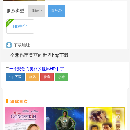
Karam
Walid Haddad
Sandy
播放类型
Chamoun
卡米尔·萨拉米
Michael
播放①
播放②
Karam
Joseph Zeitouni
Stephanie
Nohra
Nadyn Chalhoub
Cherine
HD中字
Khoury
Edwin Hage
Rabih
Ahmar
Sharif El Yahchouchi
Zgheib
Jad Ghorayeb
下载地址
简介：理想主义者尼诺与伤痕累累的雅
斯米娜，这对错位恋人生活在战火纷飞
一个悲伤而美丽的世界http下载
的贝鲁特。当"是否离开祖国"的抉择反复
撕裂他们的童年、成年与爱情时，一场
一个悲伤而美丽的世界HD中字
即将降临的天文异象，将重置所有过
http下载
旋风
看看
小米
往。
剧集
简介
评论
猜你喜欢