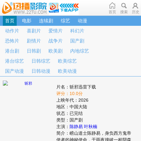
首页
搜索
历史
首页
电影
连续剧
综艺
动漫
动作片
喜剧片
爱情片
科幻片
恐怖片
剧情片
战争片
国产剧
港台剧
日韩剧
欧美剧
内地综艺
港台综艺
日韩综艺
欧美综艺
国产动漫
日韩动漫
欧美动漫
片名：斩邪迅雷下载
评分：10.0分
上映年代：2026
地区：中国大陆
状态：已完结
类型：国产剧
主演：
陈静易
叶秋楠
简介：崂山道士陈静易，身负西方鬼帝
使者的神秘使命，于雨夜撞破一桩阴森