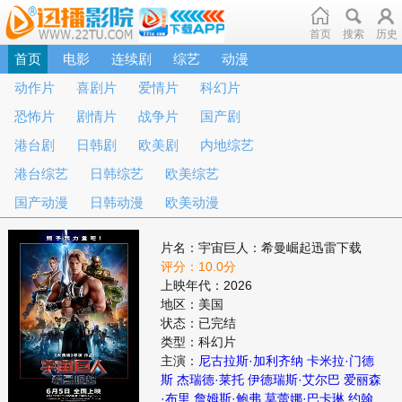
首页
搜索
历史
首页
电影
连续剧
综艺
动漫
动作片
喜剧片
爱情片
科幻片
恐怖片
剧情片
战争片
国产剧
港台剧
日韩剧
欧美剧
内地综艺
港台综艺
日韩综艺
欧美综艺
国产动漫
日韩动漫
欧美动漫
片名：宇宙巨人：希曼崛起迅雷下载
评分：10.0分
上映年代：2026
地区：美国
状态：已完结
类型：科幻片
主演：
尼古拉斯·加利齐纳
卡米拉·门德
斯
杰瑞德·莱托
伊德瑞斯·艾尔巴
爱丽森
·布里
詹姆斯·鲍弗
莫蕾娜·巴卡琳
约翰