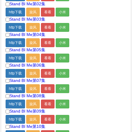
Stand BI Me第02集
http下载
旋风
看看
小米
Stand BI Me第03集
http下载
旋风
看看
小米
Stand BI Me第04集
http下载
旋风
看看
小米
Stand BI Me第05集
http下载
旋风
看看
小米
Stand BI Me第06集
http下载
旋风
看看
小米
Stand BI Me第07集
http下载
旋风
看看
小米
Stand BI Me第08集
http下载
旋风
看看
小米
Stand BI Me第09集
http下载
旋风
看看
小米
Stand BI Me第10集