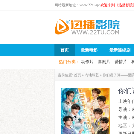
网站最新地址：www.22tu.app
欢迎来到《迅播影院
首页
最新电影
最新连续剧
热门分类：
动作片
喜剧片
爱情片
当前位置:
首页
»
内地综艺
»
你们说了算——里
你们
上映年
导演：
主演：
地区：
更新日