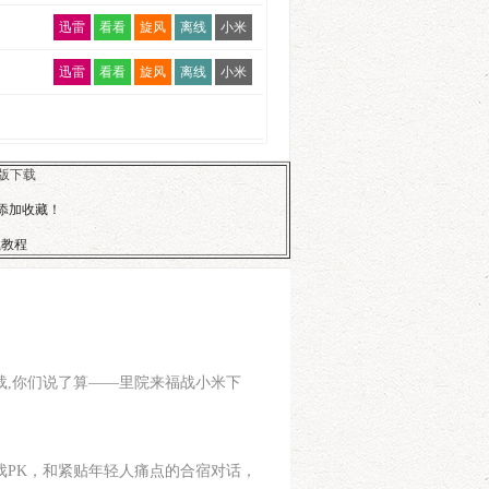
迅雷
看看
旋风
离线
小米
迅雷
看看
旋风
离线
小米
版下载
行添加收藏！
载教程
载,你们说了算——里院来福战小米下
游戏PK，和紧贴年轻人痛点的合宿对话，