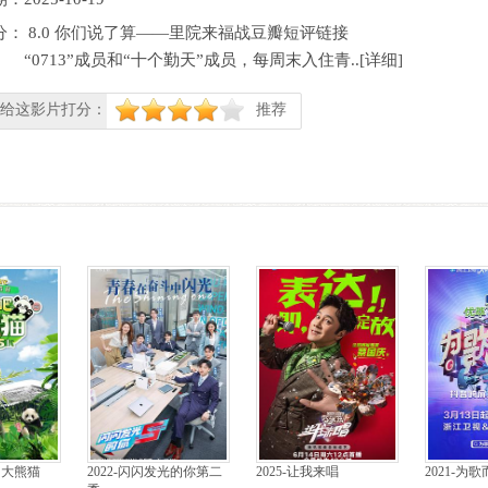
分：
8.0
你们说了算——里院来福战豆瓣短评链接
“0713”成员和“十个勤天”成员，每周末入住青..[
详细
]
给这影片打分：
推荐
很差
较差
还行
推荐
力荐
！大熊猫
2022-闪闪发光的你第二
2025-让我来唱
2021-为