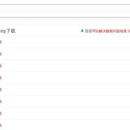
季
tp下载
迅雷可以解决版权问题链接: https:/
载
载
载
载
载
载
载
载