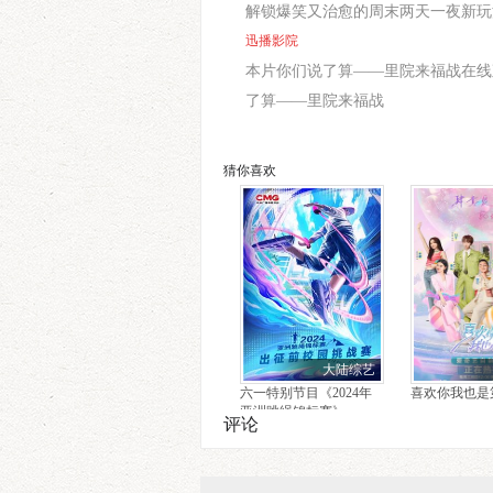
解锁爆笑又治愈的周末两天一夜新玩
迅播影院
本片你们说了算——里院来福战在线观看由迅播影
了算——里院来福战
猜你喜欢
大陆综艺
六一特别节目《2024年
喜欢你我也是
亚洲跳绳锦标赛》
评论