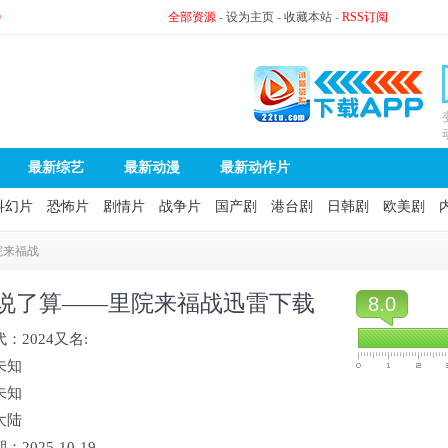
》
全部资源
-
设为主页
-
收藏本站
-
RSS订阅
最新综艺
最新动漫
最新动作片
科幻片
恐怖片
剧情片
战争片
国产剧
港台剧
日韩剧
欧美剧
院来福战
说了算——里院来福战迅雷下载
8.0
代：
2024
又名:
未知
未知
大陆
期：
2025-10-19