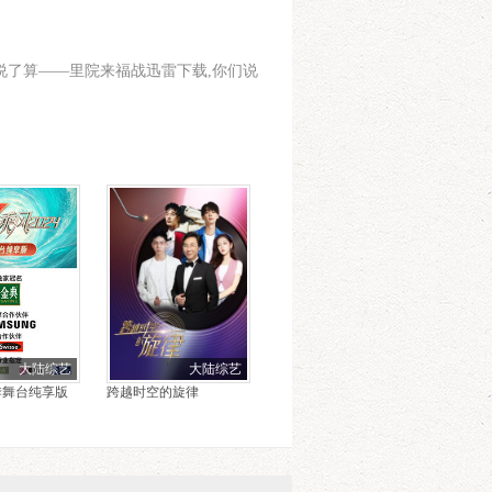
您提供.你们说了算——里院来福战迅雷下载,你们说
大陆综艺
大陆综艺
季舞台纯享版
跨越时空的旋律