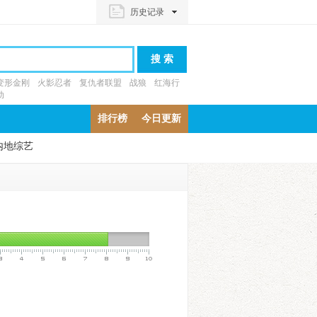
历史记录
变形金刚
火影忍者
复仇者联盟
战狼
红海行
动
排行榜
今日更新
内地综艺