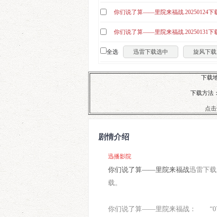
你们说了算——里院来福战.20250124下
你们说了算——里院来福战.20250131下
全选
迅雷下载选中
旋风下载
下载地
下载方法：
点击
剧情介绍
迅播影院
你们说了算——里院来福战
迅雷下载
载。
你们说了算——里院来福战： “07