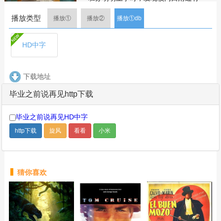
个身高180左右的帅哥正搂着妈妈不肯放
播放类型
手，不禁脱口笑他“妈宝”。这个“妈宝”男
播放①
播放②
播放①db
生温柏欢是一名转校生，老师安排他和
苏萌萌同桌……一次考试中，温柏欢抢
HD中字
夺了苏萌萌第一名的霸主地位，因此苏
萌萌心情低落。隔壁班的男生在这时给
苏萌萌送来了生日礼物，温柏欢突然霸
下载地址
气出现，代替苏萌萌拒绝了隔壁班的男
生。其实苏萌萌一直惦念着儿时的玩伴
毕业之前说再见http下载
阿诺，而苏萌萌并不知道她日夜牵挂的
青梅竹马就是转校生温柏欢……
毕业之前说再见HD中字
http下载
旋风
看看
小米
剧集
简介
评论
猜你喜欢