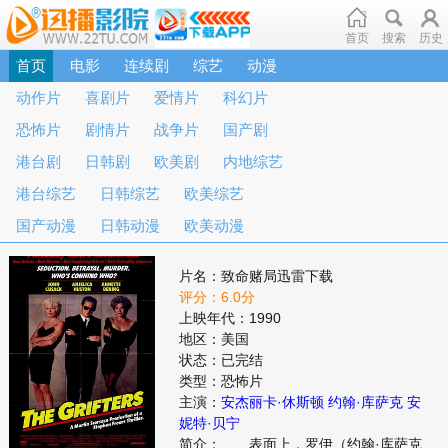
首页
搜索
历史
首页
电影
连续剧
综艺
动漫
动作片
喜剧片
爱情片
科幻片
恐怖片
剧情片
战争片
国产剧
港台剧
日韩剧
欧美剧
内地综艺
港台综艺
日韩综艺
欧美综艺
国产动漫
日韩动漫
欧美动漫
片名：致命赌局迅雷下载
评分：6.0分
上映年代：1990
地区：美国
状态：已完结
类型：恐怖片
主演：
安杰丽卡·休斯顿
约翰·库萨克
安
妮特·贝宁
简介： 表面上，罗伊（约翰·库萨克