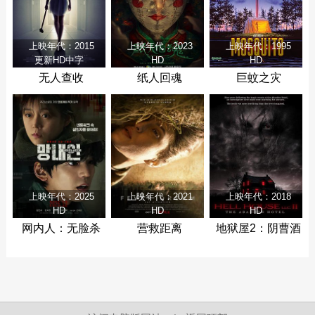
上映年代：2015
上映年代：2023
上映年代：1995
更新HD中字
HD
HD
无人查收
纸人回魂
巨蚊之灾
上映年代：2025
上映年代：2021
上映年代：2018
HD
HD
HD
网内人：无脸杀
营救距离
地狱屋2：阴曹酒
手
店