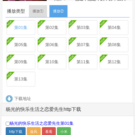
夫杨光，偶然结识了“丧夫”白富美张娜，
播放类型
二人互生情愫，杨光决心好好照顾张娜
播放①
播放②
和她腹中的孩子。不料订婚典礼之上，
张娜的已故前夫白金却惊悚现身，原来
第01集
第02集
第03集
第04集
这一切都是张娜为了报复白金出轨而编
造的谎言。白金要求张娜净身出户，杨
光将其接回家照料。与此同时，杨光青
第05集
第06集
第07集
第08集
梅竹马的师妹杜茯苓婚姻生出变故，离
家出走投奔杨光，杨光以一颗博爱之心
第09集
第10集
第11集
第12集
同时照顾着两个孕妇，三人之间的感情
也变得十分微妙，杨光的幸福究竟会落
向哪方？
第13集
剧集
简介
评论
下载地址
杨光的快乐生活之恋爱先生http下载
杨光的快乐生活之恋爱先生第01集
http下载
旋风
看看
小米