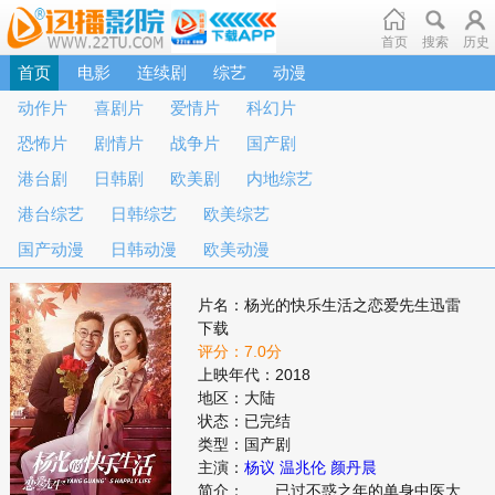
首页
搜索
历史
首页
电影
连续剧
综艺
动漫
动作片
喜剧片
爱情片
科幻片
恐怖片
剧情片
战争片
国产剧
港台剧
日韩剧
欧美剧
内地综艺
港台综艺
日韩综艺
欧美综艺
国产动漫
日韩动漫
欧美动漫
片名：杨光的快乐生活之恋爱先生迅雷
下载
评分：7.0分
上映年代：2018
地区：大陆
状态：已完结
类型：国产剧
主演：
杨议
温兆伦
颜丹晨
简介： 已过不惑之年的单身中医大