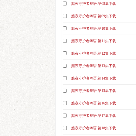
黯夜守护者粤语.第08集下载
黯夜守护者粤语.第09集下载
黯夜守护者粤语.第10集下载
黯夜守护者粤语.第11集下载
黯夜守护者粤语.第12集下载
黯夜守护者粤语.第13集下载
黯夜守护者粤语.第14集下载
黯夜守护者粤语.第15集下载
黯夜守护者粤语.第16集下载
黯夜守护者粤语.第17集下载
黯夜守护者粤语.第18集下载