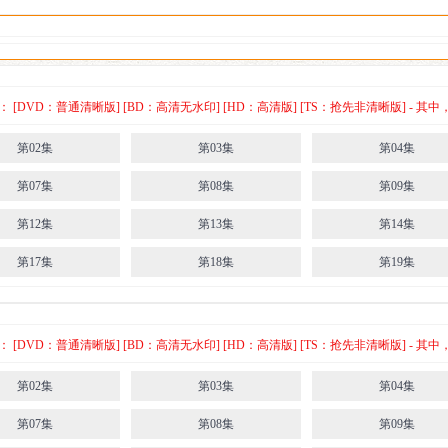
[DVD：普通清晰版] [BD：高清无水印] [HD：高清版] [TS：抢先非清晰版] -
第02集
第03集
第04集
第07集
第08集
第09集
第12集
第13集
第14集
第17集
第18集
第19集
[DVD：普通清晰版] [BD：高清无水印] [HD：高清版] [TS：抢先非清晰版] -
第02集
第03集
第04集
第07集
第08集
第09集