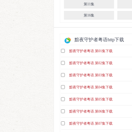
第11集
第16集
黯夜守护者粤语http下载
黯夜守护者粤语.第01集下载
黯夜守护者粤语.第02集下载
黯夜守护者粤语.第03集下载
黯夜守护者粤语.第04集下载
黯夜守护者粤语.第05集下载
黯夜守护者粤语.第06集下载
黯夜守护者粤语.第07集下载