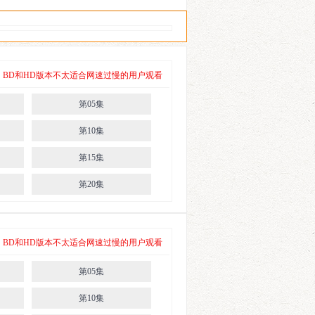
 其中，BD和HD版本不太适合网速过慢的用户观看
第05集
第10集
第15集
第20集
 其中，BD和HD版本不太适合网速过慢的用户观看
第05集
第10集