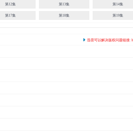
第12集
第13集
第14集
第17集
第18集
第19集
迅雷可以解决版权问题链接: https:/