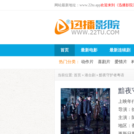
网站最新地址：www.22tu.app
欢迎来到《迅播影院
首页
最新电影
最新连续剧
热门分类：
动作片
喜剧片
爱情片
当前位置:
首页
»
港台剧
»
黯夜守护者粤语
黯夜
上映年
导演：
主演：
地区：
更新日