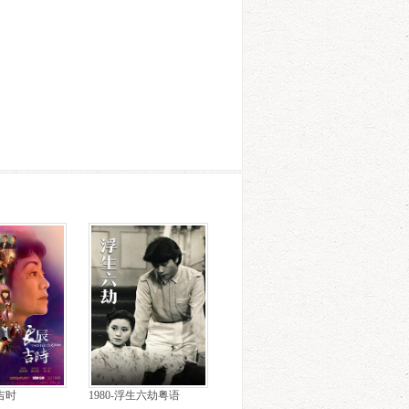
辰吉时
1980-浮生六劫粤语