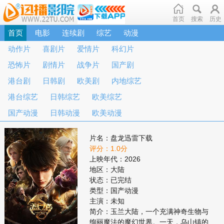
首页
搜索
历史
首页
电影
连续剧
综艺
动漫
动作片
喜剧片
爱情片
科幻片
恐怖片
剧情片
战争片
国产剧
港台剧
日韩剧
欧美剧
内地综艺
港台综艺
日韩综艺
欧美综艺
国产动漫
日韩动漫
欧美动漫
片名：盘龙迅雷下载
评分：1.0分
上映年代：2026
地区：大陆
状态：已完结
类型：国产动漫
主演：未知
简介：玉兰大陆，一个充满神奇生物与
绚丽魔法的魔幻世界。一天，乌山镇的