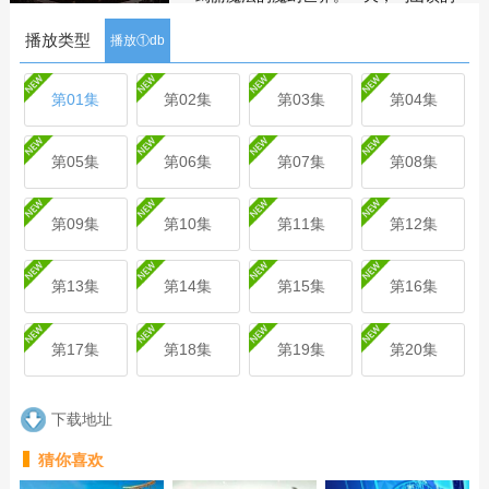
没落贵族少年林雷·巴鲁克，踏入布满灰
播放类型
尘的祖屋当中，无意中得到一枚看似普
播放①db
通的戒指一一盘龙戒指，从此他的人生
发生了转变。在戒灵德林·柯沃特的帮助
第01集
第02集
第03集
第04集
下，林雷开启了自己的传奇之旅，一个
伟大魔法师由此诞生。从小镇走出的少
年凭着其拼搏奋斗、自强不息的精神，
第05集
第06集
第07集
第08集
不断迈向更高境界，在一次次游走于生
死之间的磨砺中，一步步走向强者巅
第09集
第10集
第11集
第12集
峰。
剧集
简介
评论
第13集
第14集
第15集
第16集
第17集
第18集
第19集
第20集
下载地址
猜你喜欢