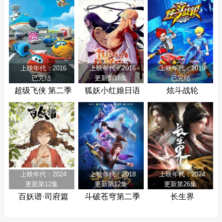
上映年代：2016
上映年代：2016
上映年代：2019
已完结
更新第16集
已完结
超级飞侠 第二季
狐妖小红娘日语
炫斗战轮
版
上映年代：2024
上映年代：2018
上映年代：2024
更新第12集
更新第12集
更新第26集
百妖谱·司府篇
斗破苍穹第二季
长生界