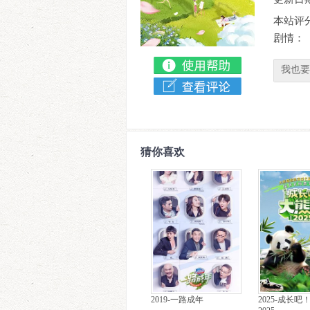
本站评
剧情：
我也要
猜你喜欢
2019-一路成年
2025-成长吧