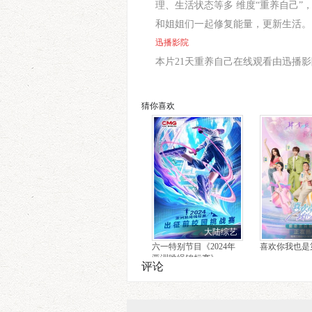
理、生活状态等多 维度“重养自己
和姐姐们一起修复能量，更新生活。
迅播影院
本片21天重养自己在线观看由迅播影院(https
猜你喜欢
大陆综艺
六一特别节目《2024年
喜欢你我也是
亚洲跳绳锦标赛》
评论