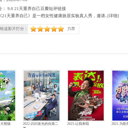
分：
9.0
21天重养自己豆瓣短评链接
《21天重养自己》是一档女性健康旅居实验真人秀，邀请..[
详细
]
给这影片打分：
力荐
很差
较差
还行
推荐
力荐
！大熊猫
2022-闪闪发光的你第二
2025-让我来唱
2021-为