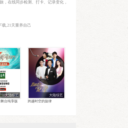
之旅，在线同步检测、打卡、记录变化，
迅雷下载,21天重养自己
大陆综艺
大陆综艺
季舞台纯享版
跨越时空的旋律