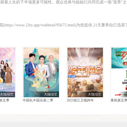
”，探索人生的下半场更多可能性。观众也将与姐姐们共同完成一场“宠养”
://www.22tu.app/voddetail/95675.html)为您提供.21天重养自己
大陆综艺
大陆综艺
大陆综艺
第五季
中国礼中国乐第二季
2025浙江卫视跨年
乘风第五