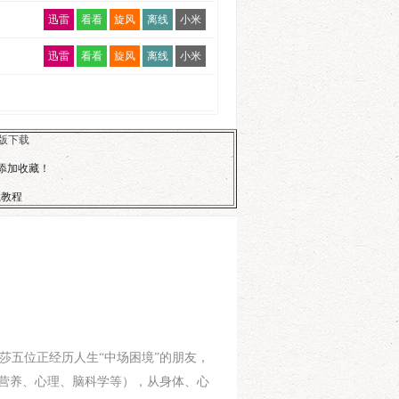
迅雷
看看
旋风
离线
小米
迅雷
看看
旋风
离线
小米
版下载
行添加收藏！
载教程
莎五位正经历人生“中场困境”的朋友，
、营养、心理、脑科学等），从身体、心