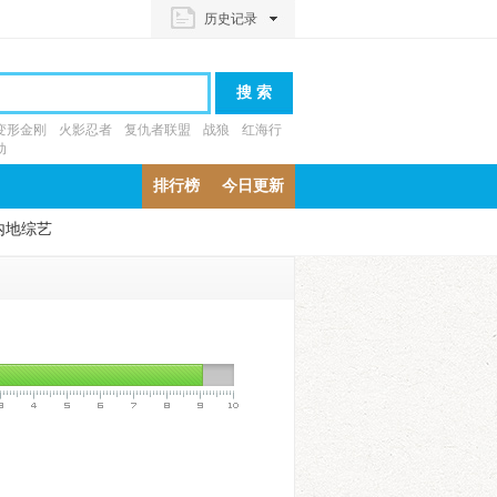
历史记录
变形金刚
火影忍者
复仇者联盟
战狼
红海行
动
排行榜
今日更新
内地综艺