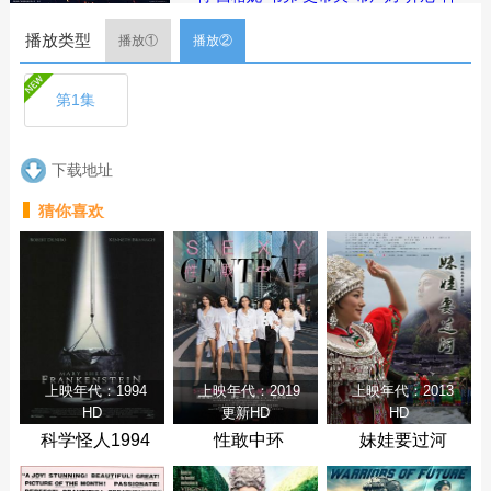
因
马丁·斯科塞斯
马修·维利希
李善亨
哈
播放类型
姆基·马戴拉
安东尼·丹尼尔斯
瑞克·法穆
播放①
播放②
易瓦
迈尔斯·哈姆帕斯
伦敦·斯塔布尔菲
尔德
克里斯托弗·艾伦·罗宾逊
波西亚·D·
第1集
哈里斯
戴夫·菲洛尼
简介：在秩序动荡的银河系，“最强奶
爸”丁·贾伦（佩德罗·帕斯卡 饰）与“银河
下载地址
系萌娃”古古这对非血缘父子并肩登场。
冷峻坚毅的赏金猎人丁·贾伦身披贝斯卡
猜你喜欢
钢甲，凭悍勇战力屡屡从围堵中突围；
看似弱小的原力学徒古古，则总能在关
键时刻爆发出惊人战力，为搭档化解危
机。他们一同执行关乎银河命运的绝密
任务，直面远比以往更为凶险的挑战与
博弈。
剧集
简介
评论
上映年代：1994
上映年代：2019
上映年代：2013
HD
更新HD
HD
科学怪人1994
性敢中环
妹娃要过河