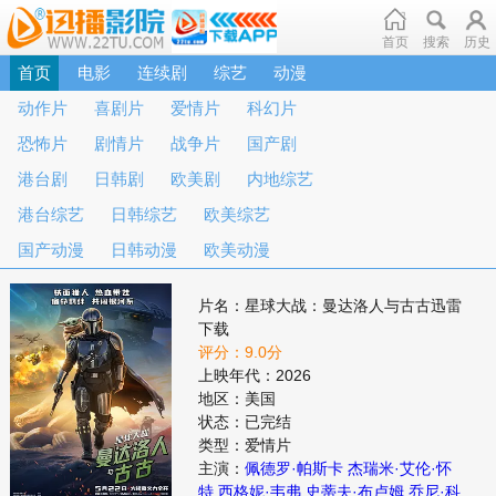
首页
搜索
历史
首页
电影
连续剧
综艺
动漫
动作片
喜剧片
爱情片
科幻片
恐怖片
剧情片
战争片
国产剧
港台剧
日韩剧
欧美剧
内地综艺
港台综艺
日韩综艺
欧美综艺
国产动漫
日韩动漫
欧美动漫
片名：星球大战：曼达洛人与古古迅雷
下载
评分：9.0分
上映年代：2026
地区：美国
状态：已完结
类型：爱情片
主演：
佩德罗·帕斯卡
杰瑞米·艾伦·怀
特
西格妮·韦弗
史蒂夫·布卢姆
乔尼·科