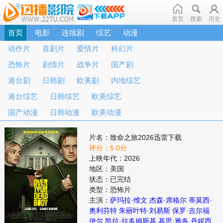
首页
搜索
历史
首页
电影
连续剧
综艺
动漫
动作片
喜剧片
爱情片
科幻片
恐怖片
剧情片
战争片
国产剧
港台剧
日韩剧
欧美剧
内地综艺
港台综艺
日韩综艺
欧美综艺
国产动漫
日韩动漫
欧美动漫
片名：致命之旅2026迅雷下载
评分：5.0分
上映年代：2026
地区：美国
状态：已完结
类型：恐怖片
主演：
萨玛拉·维文
杰森·席格尔
蒂莫西·
奥利芬特
朱丽叶特·刘易斯
保罗·吉尔福
伊尔
凯拉·拉多姆斯基
基思·雅各
丹妮西