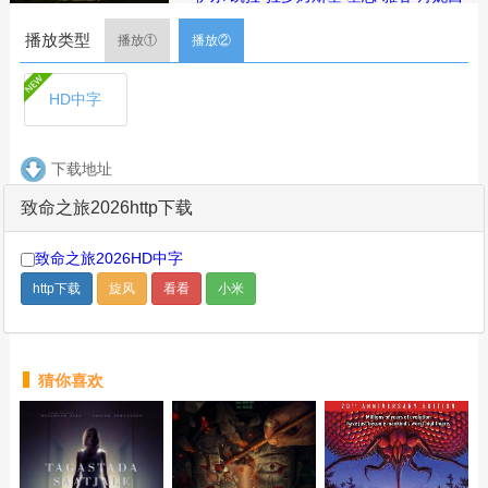
娅·萨马尔
尼科莱·金斯基
杰克·库兰
罗
播放类型
伯特·古德曼
播放①
播放②
简介：一对关系紧张的夫妇来到一座偏
远的小屋，各自暗藏谋害对方的企图。
HD中字
在寂静的荒野中，一场惊心动魄的对决
即将上演。
下载地址
剧集
简介
评论
致命之旅2026http下载
致命之旅2026HD中字
http下载
旋风
看看
小米
猜你喜欢