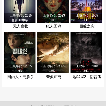
上映年代：2015
上映年代：2023
上映年代：1995
更新HD中字
HD
HD
无人查收
纸人回魂
巨蚊之灾
上映年代：2025
上映年代：2021
上映年代：2018
HD
HD
HD
网内人：无脸杀
营救距离
地狱屋2：阴曹酒
手
店