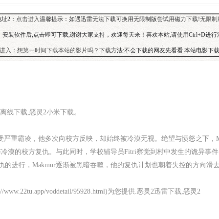
址2：
点击进入
温馨提示：如遇迅雷无法下载可换用无限制版尝试用磁力下载!
无限制
安装软件后,点击即可下载,谢谢大家支持，欢迎每天来！喜欢本站,请使用Ctrl+D进
进入：想第一时间下载本站的影片吗？
下载方法:不会下载的网友先看看 本站电影下
2离线下载,恶灵2小米下载。
学校遭受严重霸凌，他多次向校方反映，却始终被冷漠无视。绝望与愤怒之下，M
凌者与冷漠的校方复仇。与此同时，学校辅导员Fitri察觉到村中发生的诡异
随着复仇的进行，Makmur逐渐被黑暗吞噬，他的复仇计划也朝着失控的方
w.22tu.app/voddetail/95928.html)为您提供.恶灵2迅雷下载,恶灵2