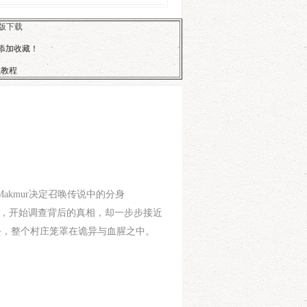
版下载
行添加收藏！
载教程
akmur决定召唤传说中的分身
事件，开始调查背后的真相，却一步步接近
向滑去，整个村庄笼罩在诡异与血腥之中。