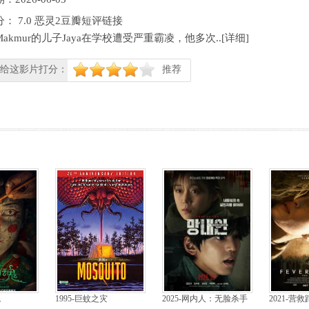
分：
7.0
恶灵2豆瓣短评链接
Makmur的儿子Jaya在学校遭受严重霸凌，他多次..[
详细
]
给这影片打分：
推荐
很差
较差
还行
推荐
力荐
魂
1995-巨蚊之灾
2025-网内人：无脸杀手
2021-营