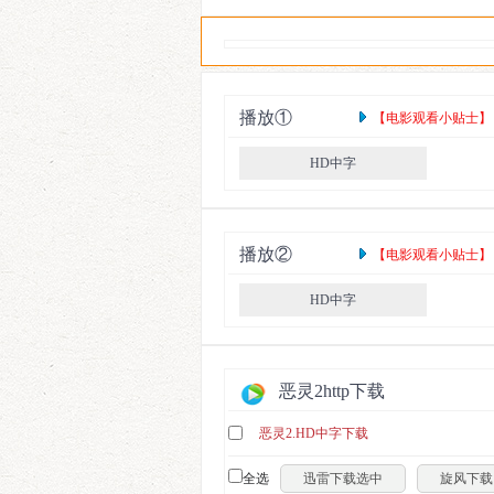
播放①
【电影观看小贴士】： 
HD中字
播放②
【电影观看小贴士】： 
HD中字
恶灵2http下载
恶灵2.HD中字下载
全选
迅雷下载选中
旋风下载