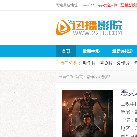
网站最新地址：www.22tu.app
欢迎来到《迅播影院
首页
最新电影
最新连续剧
热门分类：
动作片
喜剧片
爱情片
当前位置:
首页
»
恐怖片
»
恶灵2
恶灵
上映年
导演：
主演：
地区：
更新日