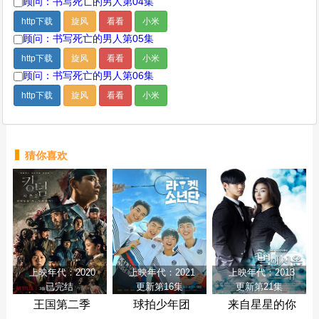
顾问：书写死亡的男人第04集
http下载
旋风
看看
小米
顾问：书写死亡的男人第05集
http下载
旋风
看看
小米
顾问：书写死亡的男人第06集
http下载
旋风
看看
小米
猜你喜欢
上映年代：2020
上映年代：2021
上映年代：2013
已完结
更新第16集
更新第21集
王国第二季
球拍少年团
来自星星的你