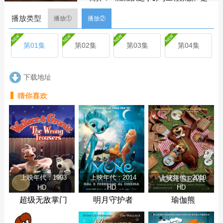
《汪汪队立大功》的衍生学龄前系列动
播放类型
画片，小砾带领米丝、威勒、巧吉、美
播放①
播放②
多组成工程小队，在建筑师小湾展开冒
险。身边有古夫爷爷、可伦姑姑支持，
第01集
第02集
第03集
第04集
还有爱耍小聪明的快快大师、硕硕大师
带来趣味插曲。冒险覆盖小镇各个角
落，任务既有陨石滚落、野牛迁徙等危
下载地址
机，也有生日聚会、纪念日等温馨场
景。过程中，狗狗们不仅展现出色的工
猜你喜欢
程能力，更懂得倾听需求、团结协作，
在解决问题时不忘传递乐观幽默的态
度，还总在完工后跳起动感的摇尾巴舞
庆祝。他们相信“坚持就能成功”，用行动
诠释友谊、责任与创造力，既守护着小
镇的安全与秩序，也为居民们打造更美
好的生活环境，让孩子们在趣味冒险中
感受工程的魅力与互助的温暖。在第3季
上映年代：1993
上映年代：2014
上映年代：2010
中，巧吉在户外发现一颗陨石，众人决
HD
HD
HD
定将其送往恐龙博物馆展示。
超级无敌掌门
明月守护者
瑜伽熊
狗：引鹅入室
剧集
简介
评论