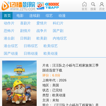
首页
搜索
历史
首页
电影
连续剧
综艺
动漫
动作片
喜剧片
爱情片
科幻片
恐怖片
剧情片
战争片
国产剧
港台剧
日韩剧
欧美剧
内地综艺
港台综艺
日韩综艺
欧美综艺
国产动漫
日韩动漫
欧美动漫
片名：汪汪队之小砾与工程家族第三季
国语迅雷下载
评分：6.0分
上映年代：2026
地区：美国
状态：已完结
类型：欧美动漫
主演：未知
简介：《汪汪队之小砾与工程家族》是