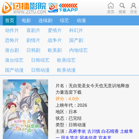
首页
搜索
历史
首页
电影
连续剧
综艺
动漫
动作片
喜剧片
爱情片
科幻片
恐怖片
剧情片
战争片
国产剧
港台剧
日韩剧
欧美剧
内地综艺
港台综艺
日韩综艺
欧美综艺
国产动漫
日韩动漫
欧美动漫
片名：无自觉圣女今天也无意识地释放
力量迅雷下载
评分：4.0分
上映年代：2026
地区：日本
状态：已完结
类型：日韩动漫
主演：
高桥李依
古川慎
白石晴香
土岐隼
一
田丸笃志
冈本信彦
宫本充