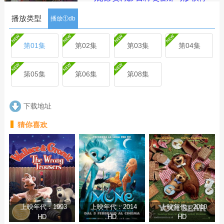
森
伦诺·赞恩
迈克尔·约翰斯顿
播放类型
简介： X战警被分散到了各个时间
播放①db
线，从过去，到未来，而他们将在最脆
弱的时间点遭遇袭击——如今，1990年
第01集
第02集
第03集
第04集
代。天启发威，大战来临。
剧集
简介
评论
第05集
第06集
第08集
下载地址
猜你喜欢
上映年代：1993
上映年代：2014
上映年代：2010
HD
HD
HD