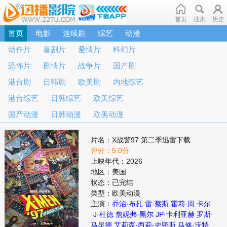
首页
搜索
历史
首页
电影
连续剧
综艺
动漫
动作片
喜剧片
爱情片
科幻片
恐怖片
剧情片
战争片
国产剧
港台剧
日韩剧
欧美剧
内地综艺
港台综艺
日韩综艺
欧美综艺
国产动漫
日韩动漫
欧美动漫
片名：X战警97 第二季迅雷下载
评分：5.0分
上映年代：2026
地区：美国
状态：已完结
类型：欧美动漫
主演：
乔治·布扎
雷·蔡斯
霍莉·周
卡尔
·J·杜德
詹妮弗·黑尔
JP·卡利亚赫
罗斯·
马昆德
艾莉森·西莉-史密斯
马修·沃特