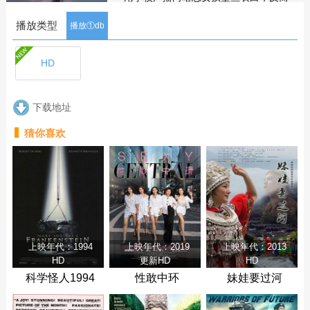
让墨鱼无地自容，两人的关系回到原
播放类型
点，失恋中的姜?将伤痛都发泄在拳头
播放①db
上，而同时父母的压力、与朋友的矛盾
都压到姜?身上，导致成绩直线下降。新
HD
学期开始，一直默默担心姜?的墨鱼主动
缓和两人之间的关系，姜?也终于意识到
高考对自己的重要性。墨鱼落榜，送别
下载地址
姜?时主动表明情愫。两人究竟能不能走
到一起呢？
猜你喜欢
剧集
简介
评论
上映年代：1994
上映年代：2019
上映年代：2013
HD
更新HD
HD
科学怪人1994
性敢中环
妹娃要过河