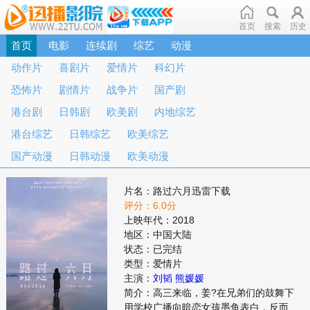
首页
搜索
历史
首页
电影
连续剧
综艺
动漫
动作片
喜剧片
爱情片
科幻片
恐怖片
剧情片
战争片
国产剧
港台剧
日韩剧
欧美剧
内地综艺
港台综艺
日韩综艺
欧美综艺
国产动漫
日韩动漫
欧美动漫
片名：路过六月迅雷下载
评分：6.0分
上映年代：2018
地区：中国大陆
状态：已完结
类型：爱情片
主演：
刘韬
熊媛媛
简介：高三来临，姜?在兄弟们的鼓舞下
用学校广播向暗恋女孩墨鱼表白，反而