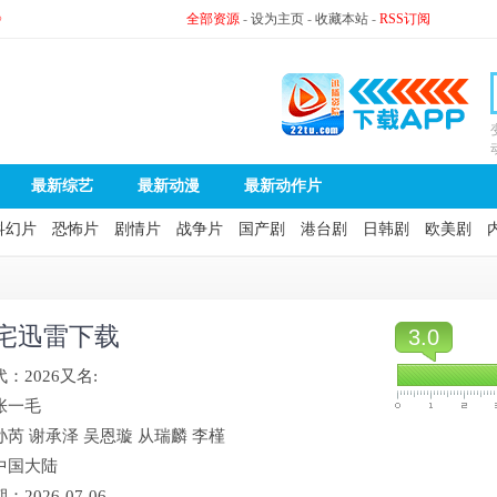
》
全部资源
-
设为主页
-
收藏本站
-
RSS订阅
最新综艺
最新动漫
最新动作片
科幻片
恐怖片
剧情片
战争片
国产剧
港台剧
日韩剧
欧美剧
宅迅雷下载
3.0
代：
2026
又名:
张一毛
孙芮
谢承泽
吴恩璇
从瑞麟
李槿
中国大陆
期：
2026-07-06