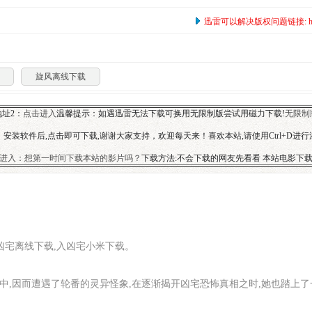
迅雷可以解决版权问题链接: https:/
旋风离线下载
址2：
点击进入
温馨提示：如遇迅雷无法下载可换用无限制版尝试用磁力下载!
无限制
安装软件后,点击即可下载,谢谢大家支持，欢迎每天来！喜欢本站,请使用Ctrl+D进
进入：想第一时间下载本站的影片吗？
下载方法:不会下载的网友先看看 本站电影下
凶宅离线下载,入凶宅小米下载。
中,因而遭遇了轮番的灵异怪象,在逐渐揭开凶宅恐怖真相之时,她也踏上