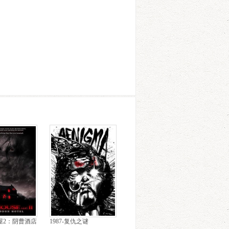
狱屋2：阴曹酒店
1987-复仇之谜