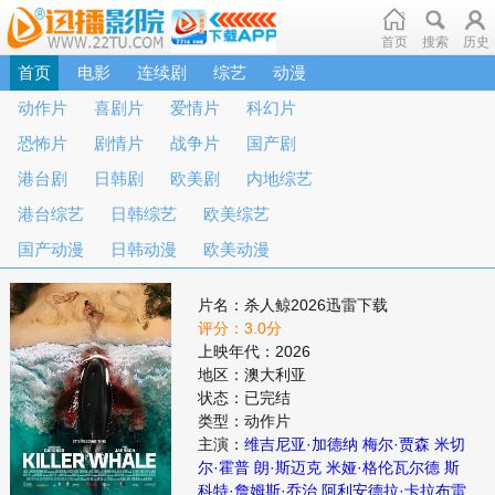
首页
搜索
历史
首页
电影
连续剧
综艺
动漫
动作片
喜剧片
爱情片
科幻片
恐怖片
剧情片
战争片
国产剧
港台剧
日韩剧
欧美剧
内地综艺
港台综艺
日韩综艺
欧美综艺
国产动漫
日韩动漫
欧美动漫
片名：杀人鲸2026迅雷下载
评分：3.0分
上映年代：2026
地区：澳大利亚
状态：已完结
类型：动作片
主演：
维吉尼亚·加德纳
梅尔·贾森
米切
尔·霍普
朗·斯迈克
米娅·格伦瓦尔德
斯
科特·詹姆斯·乔治
阿利安德拉·卡拉布雷