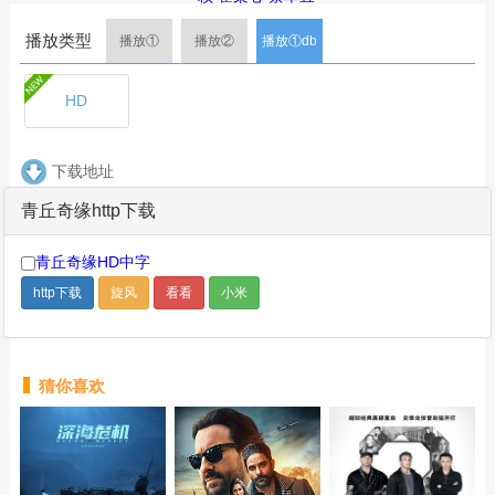
简介：本片讲述了幻术师九尾真人（任
播放类型
珅饰），幻化出九个幻象并以此祸害人
播放①
播放②
播放①db
间。在她们一次作恶中遇到了捕快墨辰
（辰亦儒饰）及拆幻师风尘子（刘頔
HD
饰），但寡不敌众，险些丧命于九尾真
人的幻象之中，恰被其中一个幻象落容
儿（何蓝逗饰）搭救，至此一场正邪对
下载地址
抗拉开序幕......
青丘奇缘http下载
剧集
简介
评论
青丘奇缘HD中字
http下载
旋风
看看
小米
猜你喜欢