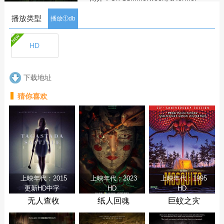
circus clown escapes a mental
播放类型
institution to return to his abandoned
播放①db
mansion and hunt the teens partying
there.
HD
剧集
简介
评论
下载地址
猜你喜欢
上映年代：2015
上映年代：2023
上映年代：1995
更新HD中字
HD
HD
无人查收
纸人回魂
巨蚊之灾