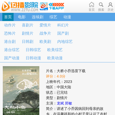
首页
搜索
历史
首页
电影
连续剧
综艺
动漫
动作片
喜剧片
爱情片
科幻片
恐怖片
剧情片
战争片
国产剧
港台剧
日韩剧
欧美剧
内地综艺
港台综艺
日韩综艺
欧美综艺
国产动漫
日韩动漫
欧美动漫
片名：大桥小乔迅雷下载
评分：4.0分
上映年代：2023
地区：中国大陆
状态：已完结
类型：剧情片
主演：
龙斌
郑敏
简介：讲述了小乔因病回到母亲的故
乡，在温馨祥和的小村子里认识了农村