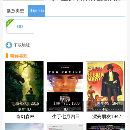
男孩大桥，两个孤独寂寞的孩子，在彼
播放类型
此的真情友谊中，找到了彼此情感的避
播放①db
风港，共同在一个美好夏天里，寻找奇
迹的故事。
HD
剧集
简介
评论
下载地址
猜你喜欢
上映年代：2016
上映年代：1989
上映年代：1947
更新HD
HD
HD
奇幻森林
生于七月四日
漂亮朋友1947