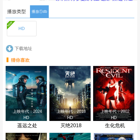
特·林德纳
艾萨克·裴
本尼特·柯伦
格雷
播放类型
格·希尔
瑞琪·琳德赫姆
阿什顿·布莱
播放①db
特
梅森·谢伊·乔伊斯
勒扎·德罗什
塔迪·
沃林
罗杰·道格拉斯三世
帕姆·库克
HD
简介：Curtis一家被选中去测试一种革新
性的居家设备：数字家庭助手AIA，包括
各种感应设备和摄像头等，能把“智能家
下载地址
庭”提升到新境界，从学习家庭成员的行
为、预测他们的需求开始，AIA会保证：
猜你喜欢
没有任何东西——任何人——阻碍这一
家人。包括杀人，以及……
剧集
简介
评论
上映年代：2024
上映年代：2018
上映年代：2002
HD
HD
HD
遥远之处
灭绝2018
生化危机