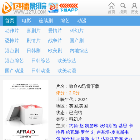
首页
搜索
历史
首页
电影
连续剧
综艺
动漫
动作片
喜剧片
爱情片
科幻片
恐怖片
剧情片
战争片
国产剧
港台剧
日韩剧
欧美剧
内地综艺
港台综艺
日韩综艺
欧美综艺
国产动漫
日韩动漫
欧美动漫
片名：致命AI迅雷下载
评分：2.0分
上映年代：2024
地区：英国,美国
状态：已完结
类型：科幻片
主演：
约翰·赵
凯瑟琳·沃特斯顿
基思·卡
拉丹
哈瓦娜·罗丝·刘
卢基塔·麦克斯韦
尔
阿什利·罗曼斯
大卫·达斯马齐连
怀亚