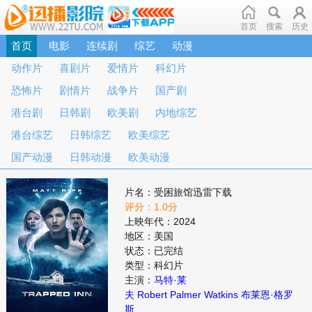
首页
搜索
历史
首页
电影
连续剧
综艺
动漫
动作片
喜剧片
爱情片
科幻片
恐怖片
剧情片
战争片
国产剧
港台剧
日韩剧
欧美剧
内地综艺
港台综艺
日韩综艺
欧美综艺
国产动漫
日韩动漫
欧美动漫
片名：受困旅馆迅雷下载
评分：1.0分
上映年代：2024
地区：美国
状态：已完结
类型：科幻片
主演：
马特·莱
夫
Robert
Palmer
Watkins
布莱恩·格罗
斯