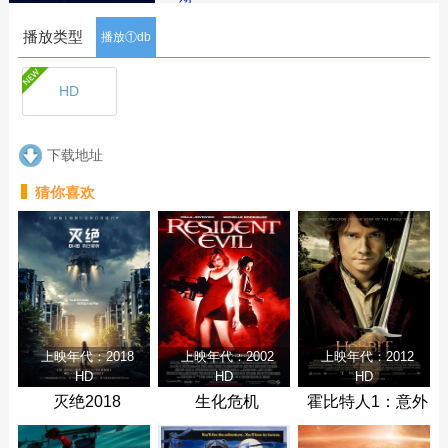
简介：An American cycling team trains
播放类型
at a remote European lodge.
播放①db
Teammates start dying mysteriously.
Rivals Connor and Greg battle to
HD
survive and uncover the cause behind
the team's demise.
下载地址
剧集
简介
评论
猜你喜欢
上映年代：2018
上映年代：2002
上映年代：2012
HD
HD
HD
灭绝2018
生化危机
霍比特人1：意外
之旅