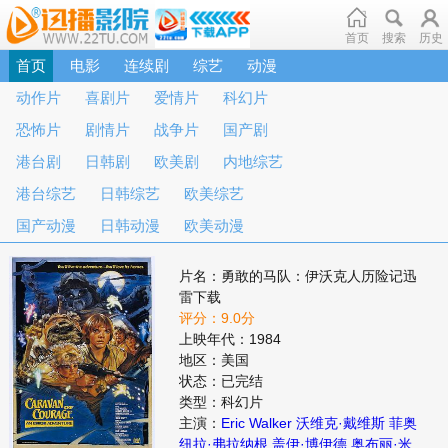
首页
搜索
历史
首页
电影
连续剧
综艺
动漫
动作片
喜剧片
爱情片
科幻片
恐怖片
剧情片
战争片
国产剧
港台剧
日韩剧
欧美剧
内地综艺
港台综艺
日韩综艺
欧美综艺
国产动漫
日韩动漫
欧美动漫
片名：勇敢的马队：伊沃克人历险记迅
雷下载
评分：9.0分
上映年代：1984
地区：美国
状态：已完结
类型：科幻片
主演：
Eric Walker
沃维克·戴维斯
菲奥
纽拉·弗拉纳根
盖伊·博伊德
奥布丽·米