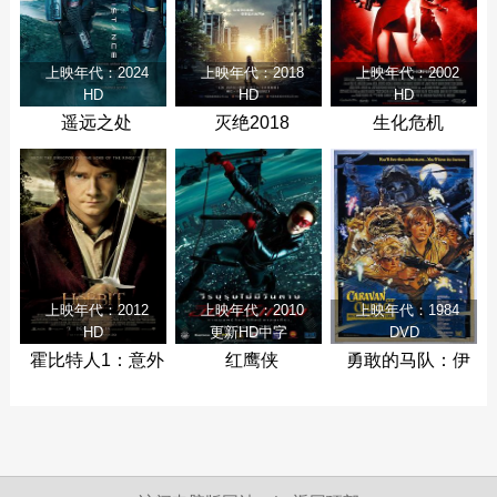
上映年代：2024
上映年代：2018
上映年代：2002
HD
HD
HD
遥远之处
灭绝2018
生化危机
上映年代：2012
上映年代：2010
上映年代：1984
HD
更新HD中字
DVD
霍比特人1：意外
红鹰侠
勇敢的马队：伊
之旅
沃克人历险记