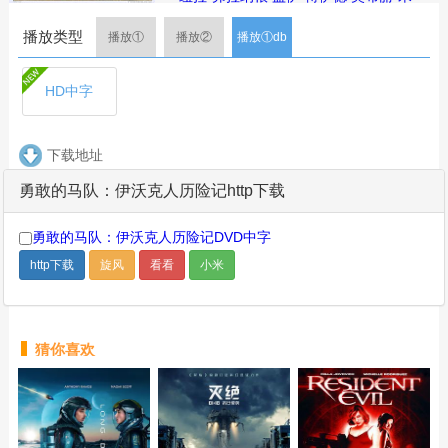
勒
伯尔·艾弗斯
Daniel Frishman
黛比·
播放类型
李·卡林顿
托尼·考克斯
凯文·汤普
播放①
播放②
播放①db
森
Margarita Farrell
Pam Grizz
Bobby
Bell
Darryl Henriques
Sydney
HD中字
Walker
Jon Berg
蒂芙妮·布里塞特
简介： Towani一家乘坐的星际巡洋
舰在恩多卫星上坠毁了。Towani家的爸
下载地址
爸和妈妈和他们的两个孩子Mace与
Cindel失散了。伊渥克族人——恩多卫星
勇敢的马队：伊沃克人历险记http下载
上的土著——找到了这两个孩子。尽管
孩子们与伊渥克族的交流起初非常困
勇敢的马队：伊沃克人历险记DVD中字
难，Mace和Cindel最终还是说服了伊渥
http下载
旋风
看看
小米
克族人帮助找寻他们的父母。
剧集
简介
评论
猜你喜欢