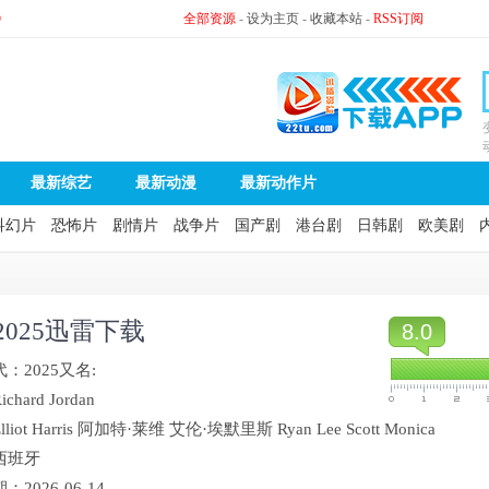
》
全部资源
-
设为主页
-
收藏本站
-
RSS订阅
最新综艺
最新动漫
最新动作片
科幻片
恐怖片
剧情片
战争片
国产剧
港台剧
日韩剧
欧美剧
2025迅雷下载
8.0
代：
2025
又名:
ichard Jordan
lliot Harris
阿加特·莱维
艾伦·埃默里斯
Ryan Lee Scott
Monica
西班牙
期：
2026-06-14