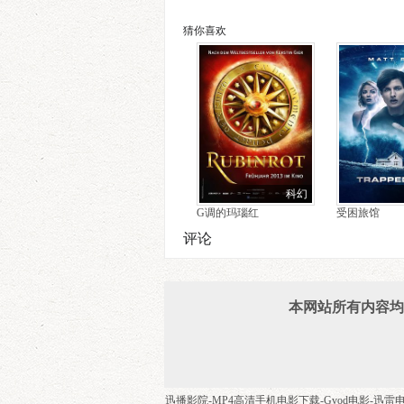
猜你喜欢
科幻
G调的玛瑙红
受困旅馆
评论
本网站所有内容均
迅播影院-MP4高清手机电影下载-Gvod电影-迅雷电影