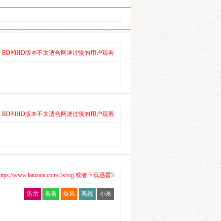
记
 其中，BD和HD版本不太适合网速过慢的用户观看
 其中，BD和HD版本不太适合网速过慢的用户观看
/www.lanzous.com/i3slvqj 或者下载迅雷5
迅雷
看看
旋风
离线
小米