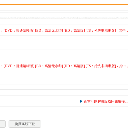
旅
克人历险
[DVD：普通清晰版] [BD：高清无水印] [HD：高清版] [TS：抢先非清晰版] -
[DVD：普通清晰版] [BD：高清无水印] [HD：高清版] [TS：抢先非清晰版] -
迅雷可以解决版权问题链接: https:/
旋风离线下载