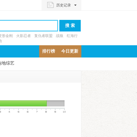
历史记录
变形金刚
火影忍者
复仇者联盟
战狼
红海行
动
排行榜
今日更新
内地综艺