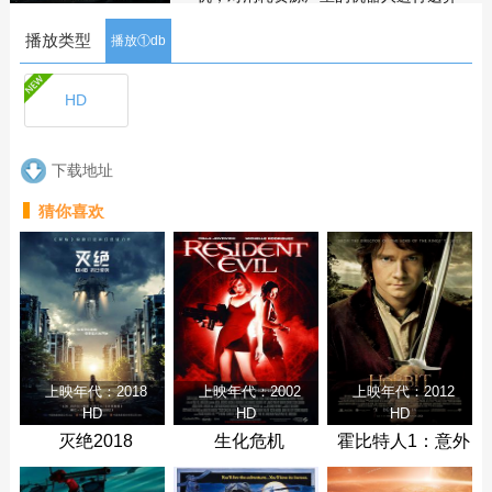
处置后引发的故事。这些曾经是人类一
播放类型
员的机器人，拥有神经机械与人工智能
播放①db
思维，协助人类从事各种工作、处置突
发事件，做出了一定的贡献；它们在被
HD
遗弃后四处搜寻废弃电力物资维持，而
以诺加为首的机器人团伙则是依靠残害
同伴、掠夺电池赖以生存，并且在得知
下载地址
人类居住地拥有规模较大的电力工业基
地后开始向人类发动攻击，最终被巴灵
猜你喜欢
波和机器人阿卡携手挫败，人类与机器
人再次携手发展、共谋生存之道。
剧集
简介
评论
上映年代：2018
上映年代：2002
上映年代：2012
HD
HD
HD
灭绝2018
生化危机
霍比特人1：意外
之旅