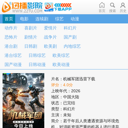
首页
搜索
历史
首页
电影
连续剧
综艺
动漫
动作片
喜剧片
爱情片
科幻片
恐怖片
剧情片
战争片
国产剧
港台剧
日韩剧
欧美剧
内地综艺
港台综艺
日韩综艺
欧美综艺
国产动漫
日韩动漫
欧美动漫
片名：机械军团迅雷下载
评分：4.0分
上映年代：2026
地区：中国大陆
状态：已完结
类型：科幻片
主演：未知
简介：若干年后人类遭遇资源与环境危
机，对消耗资源严重的机器人进行遗弃